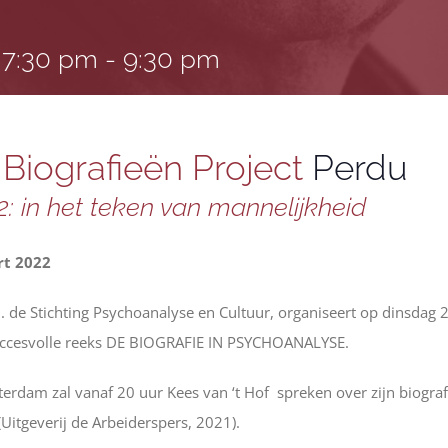
 7:30 pm
-
9:30 pm
n
Biografieën Project
Perdu
: in het teken van mannelijkheid
rt 2022
m. de Stichting Psychoanalyse en Cultuur, organiseert op dinsda
succesvolle reeks DE BIOGRAFIE IN PSYCHOANALYSE.
sterdam zal vanaf 20 uur Kees van ‘t Hof spreken over zijn biograf
(Uitgeverij de Arbeiderspers, 2021).