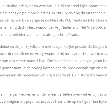
journalist, schrijver en vertaler. In 1953 schreef Eijkelboom de 
sië tijdens de politionele acties. In 2000 werkt hij dit uit tot ee
rtaalde het werk van Engelse dichters als W.B. Yeats en John Donne
nten en tijdschriften, waaronder Vrij Nederland, Het Vrije Volk 
edeoprichter van het literair tijdschrift Tirade.
– debuteerde Jan Eijkelboom met toegankelijke poëzie. De biografie 
twoordt niet alleen de vraag waarom hij pas laat dichter werd, ma
van zijn eerste bundel had. Die levensfeiten blijken van groot be
d gymnasium in de oorlog komen aan de orde evenals zijn ervaring
evenissen als redacteur van Vrij Nederland. De historische werkel
even in eigen keuken en onder meer vertellen over wat er bij het 
t vervolgens als psychoanalyticus haar visie op de figuur Jan Eijk