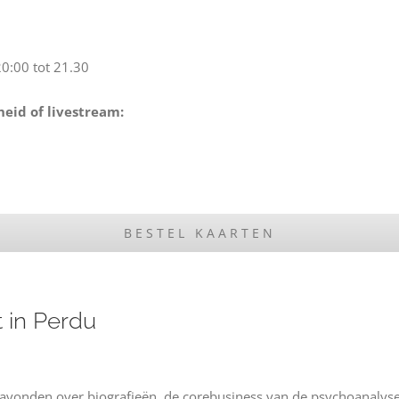
20:00 tot 21.30
eid of livestream
:
BESTEL KAARTEN
t in Perdu
e avonden over biografieën, de corebusiness van de psychoanalyse