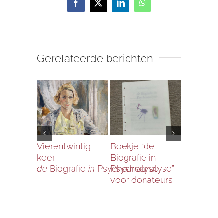
Facebook
X
LinkedIn
WhatsApp
Gerelateerde berichten
Vierentwintig
Boekje “de
Bericht 
keer
Biografie in
voorzitt
de
Biografie
in
Psychoanalyse
Psychoanalyse”
voor donateurs