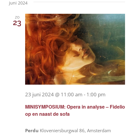
een
Zoeke
juni 2024
datum.
navi
en
zo
23
weerg
navigat
23 juni 2024 @ 11:00 am
-
1:00 pm
MINISYMPOSIUM: Opera in analyse – Fidelio
op en naast de sofa
Perdu
Kloveniersburgwal 86, Amsterdam