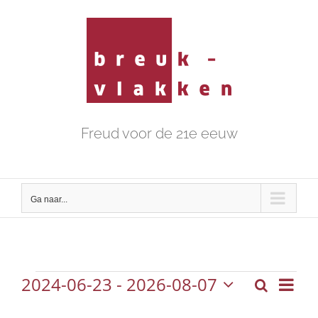
Ga
naar
inhoud
Freud voor de 21e eeuw
Ga naar...
2024-06-23
 - 
2026-08-07
Eve
Zoeken
Evenementen
Evene
Lijst
Selecteer
wee